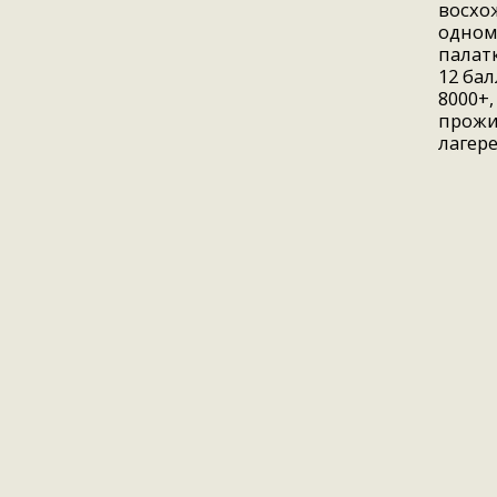
восхо
одном
палатк
12 бал
8000+
прожи
лагере