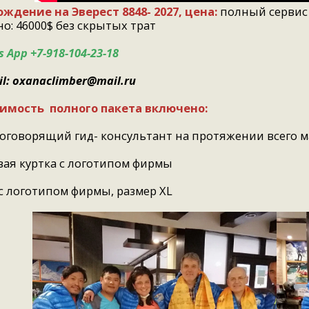
ождение на Эверест 8848- 2027, цена:
полный сервис 
о: 46000$ без скрытых трат
 App +7-918-104-23-18
il: oxanaclimber@mail.ru
оимость полного пакета включено:
коговорящий гид- консультант на протяжении всего 
вая куртка с логотипом фирмы
с логотипом фирмы, размер XL