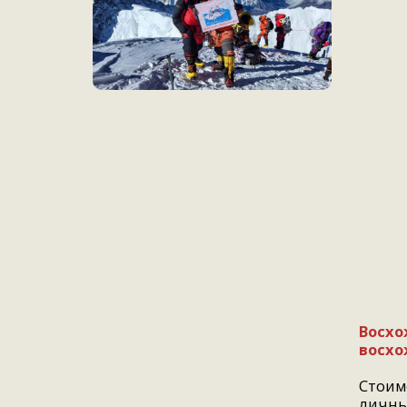
Восхо
восхо
Стоимо
личный