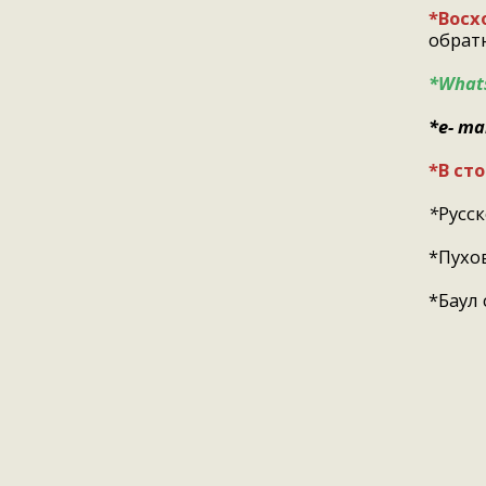
*Восх
обратн
*Whats
*e- ma
*В ст
*
Русс
*Пухо
*Баул 