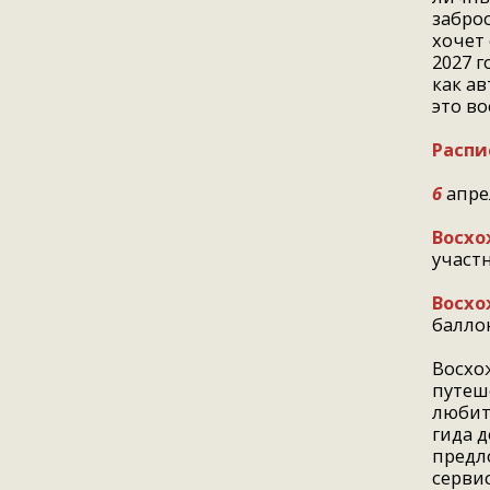
заброс
хочет 
2027 
как а
это в
Распи
6
апрел
Восхо
участн
Восхо
баллон
Восхо
путеше
любит
гида д
предл
сервис