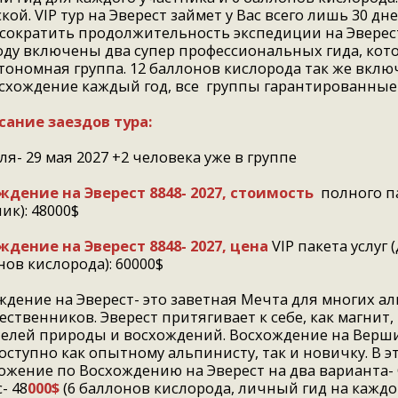
кой. VIP тур на Эверест займет у Вас всего лишь 30 д
сократить продолжительность экспедиции на Эверест.
году включены два супер профессиональных гида, кото
втономная группа. 12 баллонов кислорода так же вклю
осхождение каждый год, все группы гарантированные
сание заездов тура:
я- 29 мая 2027 +2 человека уже в группе
ждение на Эверест 8848- 2027, стоимость
полного па
ик): 48000$
ждение на Эверест 8848- 2027, цена
VIP пакета услуг 
ов кислорода): 60000$
ждение на Эверест- это заветная Мечта для многих а
ственников. Эверест притягивает к себе, как магнит
елей природы и восхождений. Восхождение на Верши
оступно как опытному альпинисту, так и новичку. В 
ожение по Восхождению на Эверест на два вариант
- 48
000$
(6 баллонов кислорода, личный гид на каждог