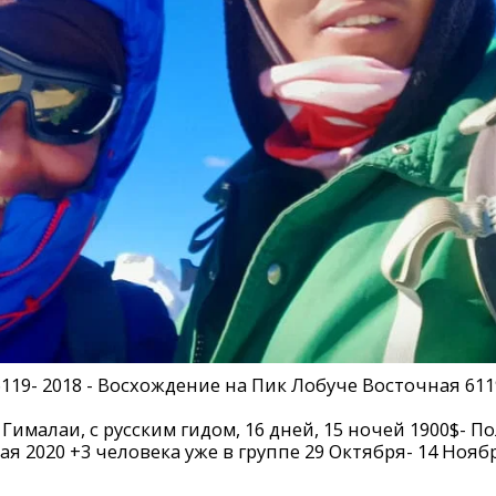
119- 2018 - Восхождение на Пик Лобуче Восточная 61
Гималаи, с русским гидом, 16 дней, 15 ночей 1900$- П
я 2020 +3 человека уже в группе 29 Октября- 14 Нояб