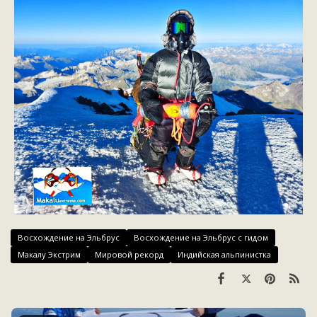
Восхождение на Эльбрус
Восхождение на Эльбрус с гидом
Макалу Экстрим
Мировой рекорд
Индийская альпинистка