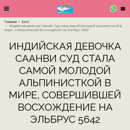
Главная
Блог
Индийская девочка Саанви Суд стала самой молодой альпинисткой в
мире, совершившей восхождение на Эльбрус 5642
ИНДИЙСКАЯ ДЕВОЧКА
СААНВИ СУД СТАЛА
САМОЙ МОЛОДОЙ
АЛЬПИНИСТКОЙ В
МИРЕ, СОВЕРШИВШЕЙ
ВОСХОЖДЕНИЕ НА
ЭЛЬБРУС 5642